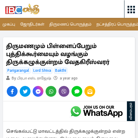
முகப்பு
ஜோதிடர்கள்
திருமணப் பொருத்தம்
நட்சத்திரப் பொருத்தம
திருமணமும் பிள்ளைப்பேறும்
புத்திக்கூர்மையும் வழங்கும்
திருக்கழுக்குன்றம் வேதகிரீஸ்வரர்
Parigarangal
Lord Shiva
Bakthi
By பிரபா எஸ். ராஜேஷ்
a year ago
விளம்பரம்
செங்கல்பட்டு மாவட்டத்தில் திருக்கழுக்குன்றம் என்ற