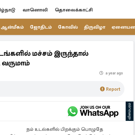
ிழ்நாடு
வானொலி
தொலைக்காட்சி
ஆன்மீகம்
ஜோதிடம்
கோவில்
திருவிழா
ஏனைய
ங்களில் மச்சம் இருந்தால்
 வருமாம்
a year ago
Report
விளம்பரம்
நம் உடல்களில் பிறக்கும் பொழுதே