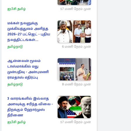
ஐபிசி தமிழ்
17 மணி நேரம் முன்
மக்கள் நலனுக்கு
முக்கியத்துவம் அளித்த
2026–27 பட்ஜெட் - புதிய
நலத்திட்டங்கள்
என்னென்ன?
தமிழ்நாடு
6 மணி நேரம் முன்
ஆன்லைன் மூலம்
டாஸ்மாக்கில் மது
முன்பதிவு - அன்புமணி
ராமதாஸ் எதிர்ப்பு
தமிழ்நாடு
8 மணி நேரம் முன்
3 வாரங்களில் இல்லாத
அளவுக்கு சரிந்த விலை -
திறக்கும் ஹோர்முஸ்
நீரிணை
ஐபிசி தமிழ்
17 மணி நேரம் முன்