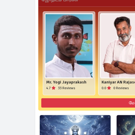
Mr. Yogi Jayaprakash
Kaniyar AN Rajas
4.7
33 Reviews
0.0
0 Reviews
மே