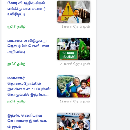
கோர விபத்தில் சிக்கி
வங்கி முகாமையாளர்
உயிரிழப்பு
ஐபிசி தமிழ்
8 மணி நேரம் முன்
பாடசாலை விடுமுறை
தொடர்பில் வெளியான
அறிவிப்பு
ஐபிசி தமிழ்
20 மணி நேரம் முன்
மகாசாகர்
தொலைநோக்கில்
இலங்கை மையப்புள்ளி:
கொழும்பில் இந்தியா
அழுத்தம்
ஐபிசி தமிழ்
12 மணி நேரம் முன்
இந்திய வெளியுறவு
செயலாளர் இலங்கை
விஜயம்