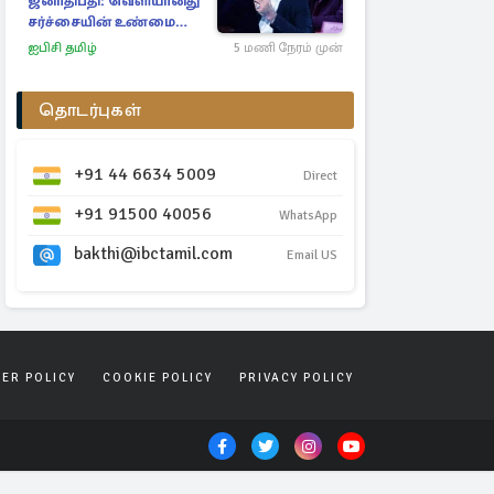
ஜனாதிபதி: வெளியானது
சர்ச்சையின் உண்மை
நிலை
ஐபிசி தமிழ்
5 மணி நேரம் முன்
தொடர்புகள்
+91 44 6634 5009
Direct
+91 91500 40056
WhatsApp
bakthi@ibctamil.com
Email US
SER POLICY
COOKIE POLICY
PRIVACY POLICY