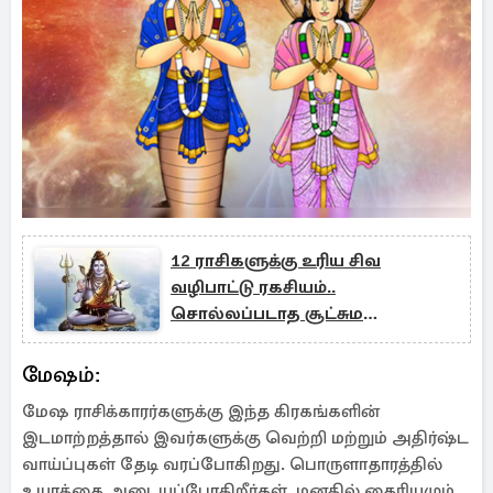
12 ராசிகளுக்கு உரிய சிவ
வழிபாட்டு ரகசியம்..
சொல்லப்படாத சூட்சும
வழிமுறைகள்
மேஷம்:
மேஷ ராசிக்காரர்களுக்கு இந்த கிரகங்களின்
இடமாற்றத்தால் இவர்களுக்கு வெற்றி மற்றும் அதிர்ஷ்ட
வாய்ப்புகள் தேடி வரப்போகிறது. பொருளாதாரத்தில்
உயரத்தை அடையப்போகிறீர்கள். மனதில் தைரியமும்