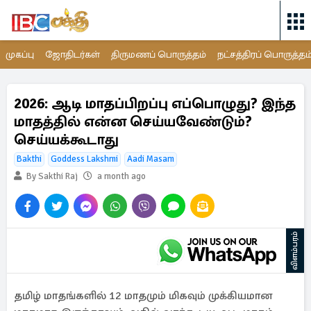
முகப்பு
ஜோதிடர்கள்
திருமணப் பொருத்தம்
நட்சத்திரப் பொருத்தம
2026: ஆடி மாதப்பிறப்பு எப்பொழுது? இந்த
மாதத்தில் என்ன செய்யவேண்டும்?
செய்யக்கூடாது
Bakthi
Goddess Lakshmi
Aadi Masam
By Sakthi Raj
a month ago
விளம்பரம்
தமிழ் மாதங்களில் 12 மாதமும் மிகவும் முக்கியமான