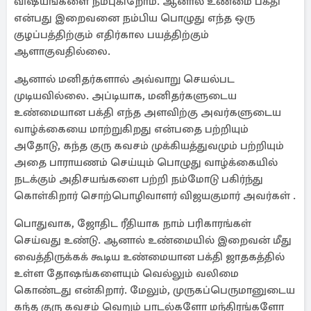
விஷயங்களை நம்புகிறோம். ஆனால் உண்மை பக்தி
என்பது இறைவனை நம்பிய பொழுது எந்த ஒரு
குழப்பத்திற்கும் எதிர்கால பயத்திற்கும்
ஆளாகுவதில்லை.
ஆனால் மனிதர்களால் அவ்வாறு செயல்பட
முடியவில்லை. அப்டியாக, மனிதர்களுடைய
உண்மையான பக்தி எந்த அளவிற்கு அவர்களுடைய
வாழ்க்கையை மாற்றுகிறது என்பதை பற்றியும்
அதோடு, கந்த குரு கவசம் முக்கியத்துவமும் பற்றியும்
அதை பாராயணம் செய்யும் பொழுது வாழ்க்கையில்
நடக்கும் அதிசயங்களை பற்றி நம்மோடு பகிர்ந்து
கொள்கிறார் சொற்பொழிவாளர் விஜயகுமார் அவர்கள் .
பொதுவாக, ஜோதிட ரீதியாக நாம் பரிகாரங்கள்
செய்வது உண்டு. ஆனால் உண்மையில் இறைவன் மீது
வைத்திருக்கக் கூடிய உண்மையான பக்தி ஜாதகத்தில்
உள்ள தோஷங்களையும் வெல்லும் வலிமை
கொண்டது என்கிறார். மேலும், முருகப்பெருமானுடைய
கந்த குரு கவசம் வெறும் பாடல்களோ மந்திரங்களோ