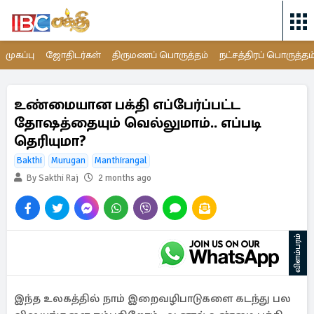
முகப்பு
ஜோதிடர்கள்
திருமணப் பொருத்தம்
நட்சத்திரப் பொருத்தம
உண்மையான பக்தி எப்பேர்ப்பட்ட
தோஷத்தையும் வெல்லுமாம்.. எப்படி
தெரியுமா?
Bakthi
Murugan
Manthirangal
By Sakthi Raj
2 months ago
விளம்பரம்
இந்த உலகத்தில் நாம் இறைவழிபாடுகளை கடந்து பல