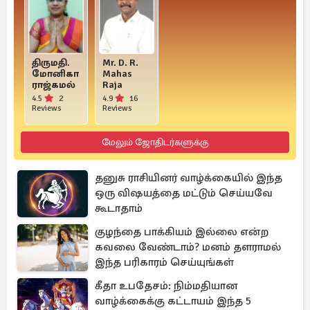
திருமதி.
Mr. D. R.
மோனிகா
Mahas
ராஜ்கமல்
Raja
4.5
2
4.9
16
Reviews
Reviews
மேலும் ஜோதிடர்களுக்கு
தனுசு ராசியினர் வாழ்க்கையில் இந்த
ஒரு விஷயத்தை மட்டும் செய்யவே
கூடாதாம்
குழந்தை பாக்கியம் இல்லை என்ற
கவலை வேண்டாம்? மனம் தளராமல்
இந்த பரிகாரம் செய்யுங்கள்
கீதா உபதேசம்: நிம்மதியான
வாழ்க்கைக்கு கட்டாயம் இந்த 5