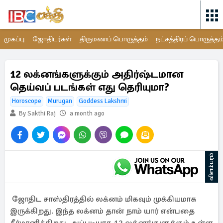
முகப்பு
ஜோதிடர்கள்
திருமணப் பொருத்தம்
நட்சத்திரப் பொருத்தம
12 லக்னங்களுக்கும் அதிர்ஷ்டமான
தெய்வப் படங்கள் எது தெரியுமா?
Horoscope
Murugan
Goddess Lakshmi
By Sakthi Raj
a month ago
விளம்பரம்
ஜோதிட சாஸ்திரத்தில் லக்னம் மிகவும் முக்கியமாக
இருக்கிறது. இந்த லக்னம் தான் நாம் யார் என்பதை