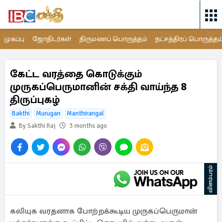
முகப்பு
ஜோதிடர்கள்
திருமணப் பொருத்தம்
நட்சத்திரப் பொருத்தம
கேட்ட வரத்தை கொடுக்கும்
முருகப்பெருமானின் சக்தி வாய்ந்த 8
திருப்புகழ்
Bakthi
Murugan
Manthirangal
By Sakthi Raj
3 months ago
விளம்பரம்
கலியுக வரதனாக போற்றக்கூடிய முருகப்பெருமான்