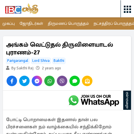
முகப்பு
ஜோதிடர்கள்
திருமணப் பொருத்தம்
நட்சத்திரப் பொருத்தம
அங்கம் வெட்டுதல் திருவிளையாடல்
புராணம்-27
Parigarangal
Lord Shiva
Bakthi
By Sakthi Raj
2 years ago
விளம்பரம்
போட்டி பொறாமைகள் இதனால் தான் பல
பிரச்சனைகள் நம் வாழ்க்கையில் சந்திக்கிறோம்