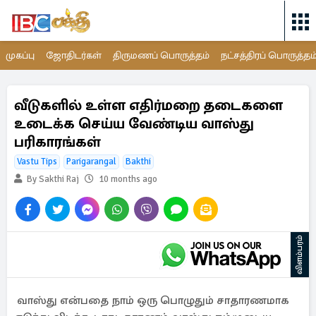
முகப்பு
ஜோதிடர்கள்
திருமணப் பொருத்தம்
நட்சத்திரப் பொருத்தம
வீடுகளில் உள்ள எதிர்மறை தடைகளை
உடைக்க செய்ய வேண்டிய வாஸ்து
பரிகாரங்கள்
Vastu Tips
Parigarangal
Bakthi
By Sakthi Raj
10 months ago
விளம்பரம்
வாஸ்து என்பதை நாம் ஒரு பொழுதும் சாதாரணமாக