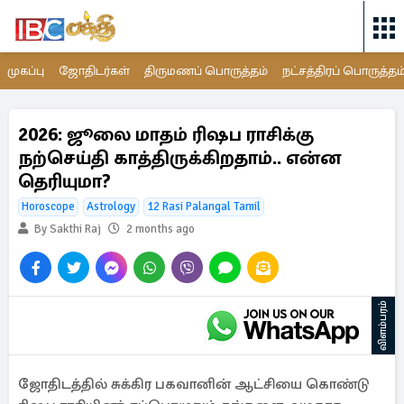
முகப்பு
ஜோதிடர்கள்
திருமணப் பொருத்தம்
நட்சத்திரப் பொருத்தம
2026: ஜூலை மாதம் ரிஷப ராசிக்கு
நற்செய்தி காத்திருக்கிறதாம்.. என்ன
தெரியுமா?
Horoscope
Astrology
12 Rasi Palangal Tamil
By Sakthi Raj
2 months ago
விளம்பரம்
ஜோதிடத்தில் சுக்கிர பகவானின் ஆட்சியை கொண்டு