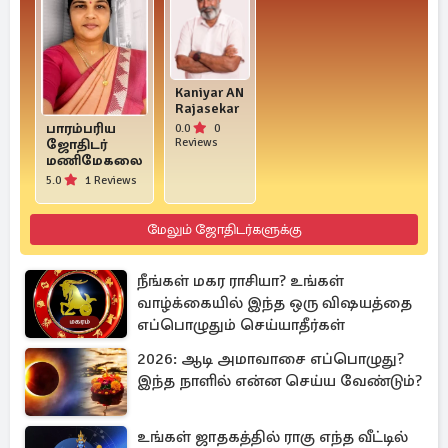
Kaniyar AN
Rajasekar
பாரம்பரிய
0.0
0
Reviews
ஜோதிடர்
மணிமேகலை
5.0
1 Reviews
மேலும் ஜோதிடர்களுக்கு
நீங்கள் மகர ராசியா? உங்கள்
வாழ்க்கையில் இந்த ஒரு விஷயத்தை
எப்பொழுதும் செய்யாதீர்கள்
2026: ஆடி அமாவாசை எப்பொழுது?
இந்த நாளில் என்ன செய்ய வேண்டும்?
உங்கள் ஜாதகத்தில் ராகு எந்த வீட்டில்