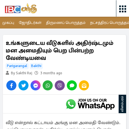
முகப்பு
ஜோதிடர்கள்
திருமணப் பொருத்தம்
நட்சத்திரப் பொருத்தம
உங்களுடைய வீடுகளில் அதிர்ஷ்டமும்
மன அமைதியும் பெற பின்பற்ற
வேண்டியவை
Parigarangal
Bakthi
By Sakthi Raj
3 months ago
விளம்பரம்
வீடு என்றால் கட்டாயம் அங்கு மன அமைதி வேண்டும்.