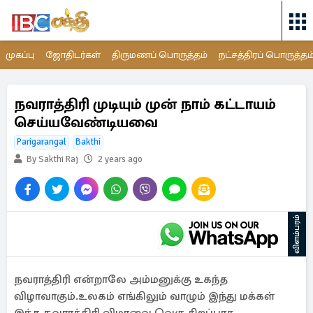
முகப்பு
ஜோதிடர்கள்
திருமணப் பொருத்தம்
நட்சத்திரப் பொருத்தம
நவராத்திரி முடியும் முன் நாம் கட்டாயம்
செய்யவேண்டியவை
Parigarangal
Bakthi
By Sakthi Raj
2 years ago
விளம்பரம்
நவராத்திரி என்றாலே அம்மனுக்கு உகந்த
விழாவாகும்.உலகம் எங்கிலும் வாழும் இந்து மக்கள்