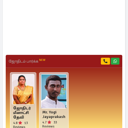
NEW
ஜோதிடம் பார்க்க
ஜோதிடர்
Mr. Yogi
மீனாட்சி
Jayaprakash
தேவி
4.7
33
4.8
13
Reviews
Reviews