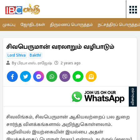
முகப்பு
ஜோதிடர்கள்
திருமணப் பொருத்தம்
நட்சத்திரப் பொருத்தம
சிவபெருமான் வரலாறும் வழிபாடும்
Lord Shiva
Bakthi
By பிரபா எஸ். ராஜேஷ்
2 years ago
விளம்பரம்
சிவலிங்கம், சிவபெருமான் ஆகியவற்றைப் பல துறை
சார்ந்த விளக்கங்களால் அறிந்துகொள்ளலாம்.
அறிவியல் இயற்கையின் இயல்பை அதன்
இயக்கத்தைப் பொருள் (mass) என்றும் ஆற்றல் (energy)