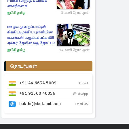
ஈரான் விடுத்த பகிரங்க
எச்சரிக்கை
ஐபிசி தமிழ்
3 மணி நேரம் முன்
ஊழல் முறைப்பாட்டில்
சிக்கிய முக்கிய புள்ளியின்
மகன்கள்! சுருட்டப்பட்ட 135
ஏக்கர் தேயிலைத் தோட்டம்
ஐபிசி தமிழ்
13 மணி நேரம் முன்
தொடர்புகள்
+91 44 6634 5009
Direct
+91 91500 40056
WhatsApp
bakthi@ibctamil.com
Email US