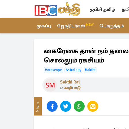
ஐபிசி தமிழ்
தம
NEW
முகப்பு
ஜோதிடர்கள்
பொருத்தம்
கைரேகை தான் நம் தலைய
சொல்லும் ரகசியம்
Horoscope
Astrology
Bakthi
Sakthi Raj
in
வழிபாடு
Share