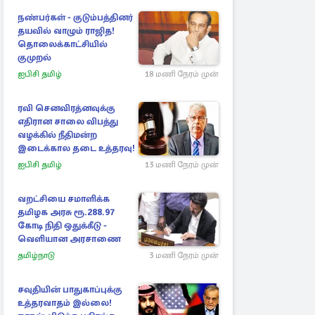
நண்பர்கள் - குடும்பத்தினர்
தயவில் வாழும் ராஜித!
தொலைக்காட்சியில்
குமுறல்
ஐபிசி தமிழ்
18 மணி நேரம் முன்
ரவி செனவிரத்னவுக்கு
எதிரான சாலை விபத்து
வழக்கில் நீதிமன்ற
இடைக்கால தடை உத்தரவு!
ஐபிசி தமிழ்
13 மணி நேரம் முன்
வறட்சியை சமாளிக்க
தமிழக அரசு ரூ.288.97
கோடி நிதி ஒதுக்கீடு -
வெளியான அரசாணை
தமிழ்நாடு
3 மணி நேரம் முன்
சவுதியின் பாதுகாப்புக்கு
உத்தரவாதம் இல்லை!