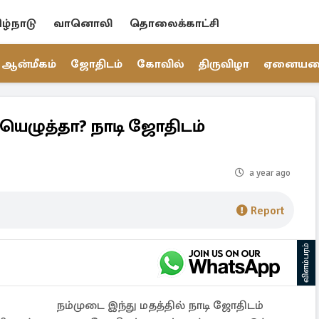
ிழ்நாடு
வானொலி
தொலைக்காட்சி
ஆன்மீகம்
ஜோதிடம்
கோவில்
திருவிழா
ஏனைய
ெழுத்தா? நாடி ஜோதிடம்
a year ago
Report
விளம்பரம்
நம்முடை இந்து மதத்தில் நாடி ஜோதிடம்