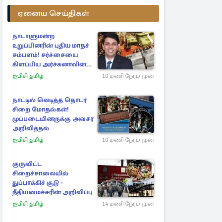
ஏனைய செய்திகள்
நாடாளுமன்ற
உறுப்பினரின் புதிய மாதச்
சம்பளம்! சர்ச்சையை
கிளப்பிய அர்ச்சுனாவின்
அறிக்கை
ஐபிசி தமிழ்
10 மணி நேரம் முன்
நாட்டில் வெடித்த தொடர்
சிறை மோதல்கள்!
முப்படையினருக்கு அவசர
அறிவித்தல்
ஐபிசி தமிழ்
10 மணி நேரம் முன்
குருவிட்ட
சிறைச்சாலையில்
துப்பாக்கிச் சூடு -
நீதியமைச்சரின் அறிவிப்பு
ஐபிசி தமிழ்
14 மணி நேரம் முன்