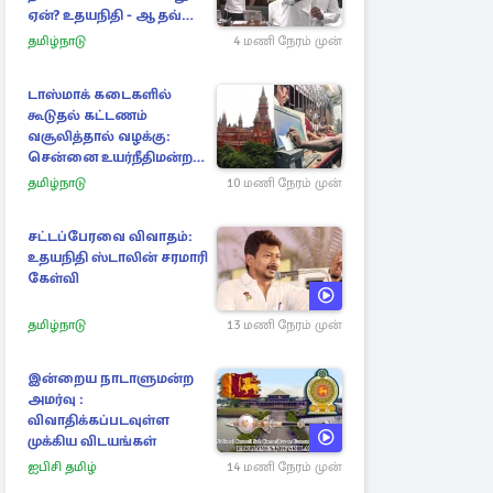
ஏன்? உதயநிதி - ஆதவ்
விவாதம்
தமிழ்நாடு
4 மணி நேரம் முன்
டாஸ்மாக் கடைகளில்
கூடுதல் கட்டணம்
வசூலித்தால் வழக்கு:
சென்னை உயர்நீதிமன்றம்
உத்தரவு
தமிழ்நாடு
10 மணி நேரம் முன்
சட்டப்பேரவை விவாதம்:
உதயநிதி ஸ்டாலின் சரமாரி
கேள்வி
தமிழ்நாடு
13 மணி நேரம் முன்
இன்றைய நாடாளுமன்ற
அமர்வு :
விவாதிக்கப்படவுள்ள
முக்கிய விடயங்கள்
ஐபிசி தமிழ்
14 மணி நேரம் முன்