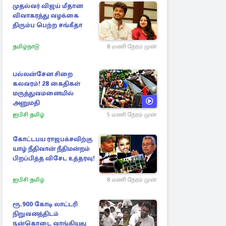
முதல்வர் விஜய் மீதான
விவாகரத்து வழக்கை
திரும்ப பெற்ற சங்கீதா
தமிழ்நாடு
8 மணி நேரம் முன்
பல்லன்சேன சிறை
கலவரம்! 28 கைதிகள்
மருத்துவமனையில்
அனுமதி
ஐபிசி தமிழ்
5 மணி நேரம் முன்
கோட்டபய ராஜபக்சவிற்கு
யாழ் நீதிவான் நீதிமன்றம்
பிறப்பித்த விசேட உத்தரவு!
ஐபிசி தமிழ்
8 மணி நேரம் முன்
ரூ.900 கோடி லாட்டரி
நிறுவனத்திடம்
நன்கொடை வாங்கியது