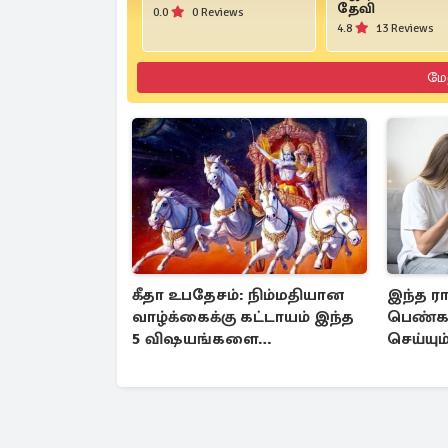
தேவி
0.0
0 Reviews
4.8
13 Reviews
மே
கீதா உபதேசம்: நிம்மதியான
இந்த ரா
வாழ்க்கைக்கு கட்டாயம் இந்த
பெண்கள
5 விஷயங்களை
செய்யும
பின்பற்றுங்கள்
அமைவா