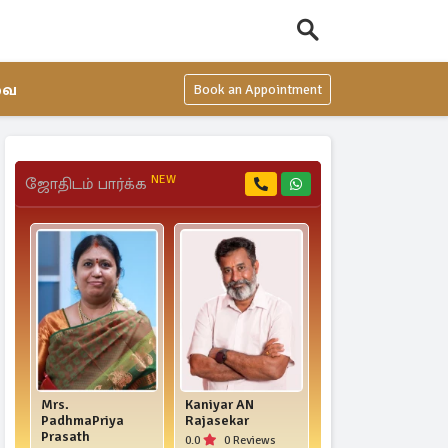
வை
Book an Appointment
NEW
ஜோதிடம் பார்க்க
Mrs.
Kaniyar AN
Mr. D. R. Mahas
PadhmaPriya
Rajasekar
Raja
Prasath
0.0
0 Reviews
4.9
16 Reviews