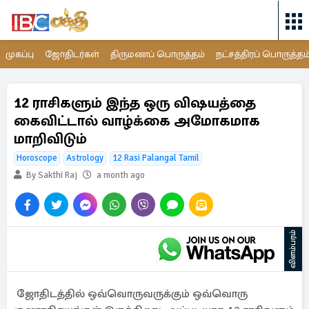
முகப்பு
ஜோதிடர்கள்
திருமணப் பொருத்தம்
நட்சத்திரப் பொருத்தம
12 ராசிகளும் இந்த ஒரு விஷயத்தை
கைவிட்டால் வாழ்க்கை அமோகமாக
மாறிவிடும்
Horoscope
Astrology
12 Rasi Palangal Tamil
By Sakthi Raj
a month ago
விளம்பரம்
ஜோதிடத்தில் ஒவ்வொருவருக்கும் ஒவ்வொரு