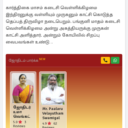
கார்த்திகை மாசம் கடைசி வெள்ளிக்கிழமை
இந்திரனுக்கு வள்ளியும் முருகனும் காட்சி கொடுத்த
தெப்பத் திருவிழா நடைபெறும். பங்குனி மாதம் கடைசி
வெள்ளிக்கிழமை அன்று அகத்தியருக்கு முருகன்
காட்சி அளித்தார். அன்றும் கோயிலில் சிறப்பு
வைபவங்கள் உண்டு. .
NEW
ஜோதிடம் பார்க்க
ஜோதிடர்
Mr. Paalaru
உமா
Velayutham
வெங்கட்
Swamigal
5.0
3
4.9
62
Reviews
Reviews