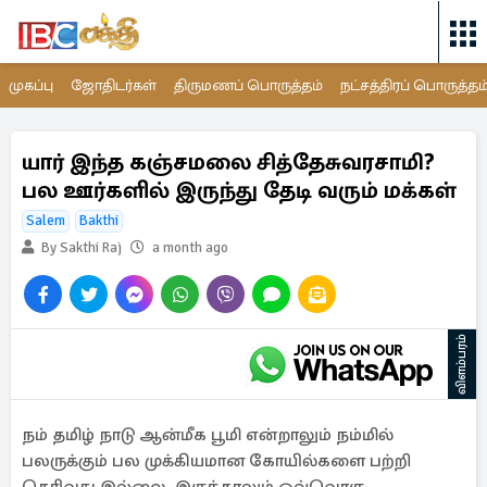
முகப்பு
ஜோதிடர்கள்
திருமணப் பொருத்தம்
நட்சத்திரப் பொருத்தம
யார் இந்த கஞ்சமலை சித்தேசுவரசாமி?
பல ஊர்களில் இருந்து தேடி வரும் மக்கள்
Salem
Bakthi
By Sakthi Raj
a month ago
விளம்பரம்
நம் தமிழ் நாடு ஆன்மீக பூமி என்றாலும் நம்மில்
பலருக்கும் பல முக்கியமான கோயில்களை பற்றி