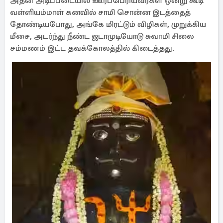
அதன் அடிப்படையில் ஊர்ப்பெரியவர்கள் ஒன்று கூடி
வள்ளியம்மாள் கனவில் சாமி சொன்ன இடத்தைத்
தோண்டியபோது, அங்கே மிரட்டும் விழிகள், முறுக்கிய
மீசை, அடர்ந்து நீண்ட ஜடாமுடியோடு சுவாமி சிலை
சம்மணம் இட்ட தவக்கோலத்தில் கிடைத்தது.