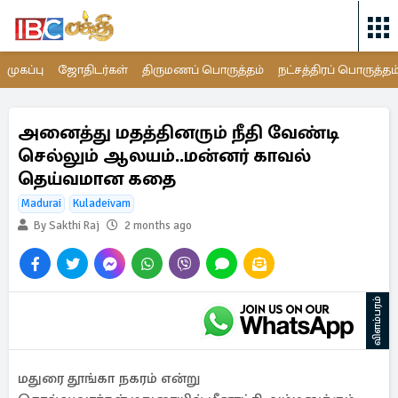
முகப்பு
ஜோதிடர்கள்
திருமணப் பொருத்தம்
நட்சத்திரப் பொருத்தம
அனைத்து மதத்தினரும் நீதி வேண்டி
செல்லும் ஆலயம்..மன்னர் காவல்
தெய்வமான கதை
Madurai
Kuladeivam
By Sakthi Raj
2 months ago
விளம்பரம்
மதுரை தூங்கா நகரம் என்று