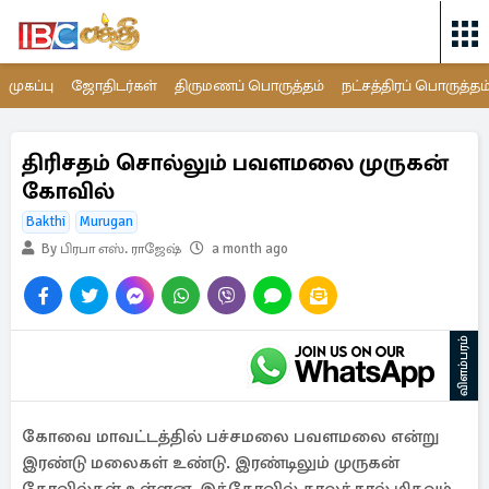
முகப்பு
ஜோதிடர்கள்
திருமணப் பொருத்தம்
நட்சத்திரப் பொருத்தம
திரிசதம் சொல்லும் பவளமலை முருகன்
கோவில்
Bakthi
Murugan
By பிரபா எஸ். ராஜேஷ்
a month ago
விளம்பரம்
கோவை மாவட்டத்தில் பச்சமலை பவளமலை என்று
இரண்டு மலைகள் உண்டு. இரண்டிலும் முருகன்