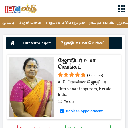
முகப்பு
ஜோதிடர்கள்
திருமணப் பொருத்தம்
நட்சத்திரப் பொருத்தம
Our Astrologers
ஜோதிடர் உமா வெங்கட்
ஜோதிடர் உமா
வெங்கட்
(3 Reviews)
ALP பிரசன்ன ஜோதிடர்
Thiruvananthapuram, Kerala,
India
15 Years
Book an Appointment