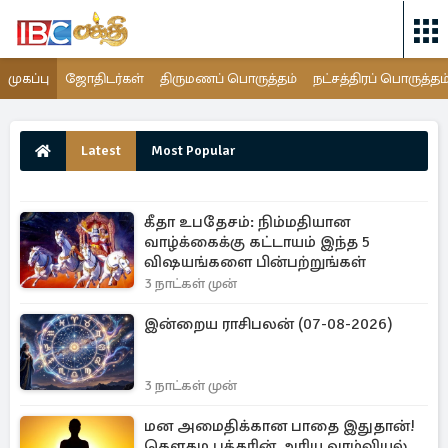
முகப்பு
ஜோதிடர்கள்
திருமணப் பொருத்தம்
நட்சத்திரப் பொருத்தம
Latest
Most Popular
கீதா உபதேசம்: நிம்மதியான
வாழ்க்கைக்கு கட்டாயம் இந்த 5
விஷயங்களை பின்பற்றுங்கள்
3 நாட்கள் முன்
இன்றைய ராசிபலன் (07-08-2026)
3 நாட்கள் முன்
மன அமைதிக்கான பாதை இதுதான்!
கௌதம புத்தரின் அரிய வாழ்வியல்